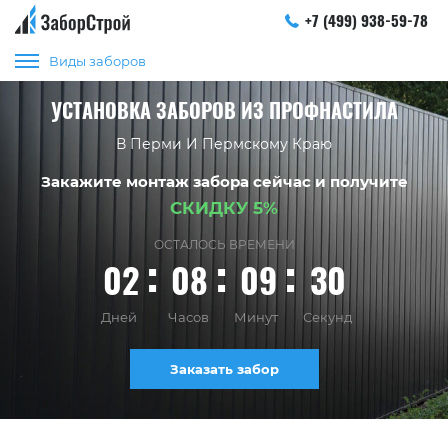
+7 (499) 938-59-78
Виды заборов
УСТАНОВКА ЗАБОРОВ ИЗ ПРОФНАСТИЛА
В Перми И Пермскому Краю
Закажите монтаж забора сейчас и получите
СКИДКУ 5%
ОСТАЛОСЬ ВРЕМЕНИ
02
08
09
29
Дней
Часов
Минут
Секунд
Заказать забор