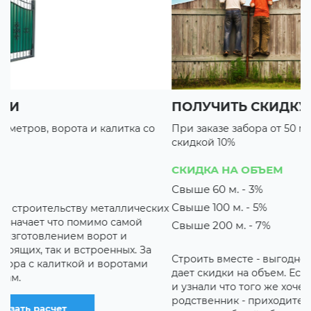
ПОЛУЧИТЬ СКИДКУ НА ОБЩИЙ ОБЪЕМ
В
При заказе забора от 50 метров ворота и калитки со
П
скидкой 10%
с
3 
СКИДКА НА ОБЪЕМ
3
Свыше 60 м. - 3%
Свыше 100 м. - 5%
их
М
з
Свыше 200 м. - 7%
о
к
Строить вместе - выгодно! Компания «ЗаборСтрой»
р
дает скидки на объем. Если вы решили строить забор,
о
и узнали что того же хочет вам сосед, друг или
родственник - приходите вместе и вы оба получите