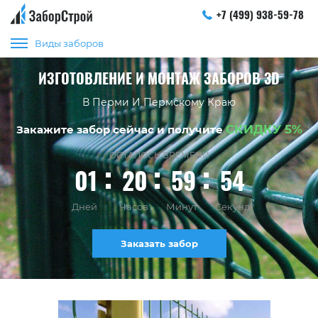
+7 (499) 938-59-78
Виды заборов
ИЗГОТОВЛЕНИЕ И МОНТАЖ ЗАБОРОВ 3D
В Перми И Пермскому Краю
СКИДКУ 5%
Закажите забор сейчас и получите
ОСТАЛОСЬ ВРЕМЕНИ
01
20
59
53
Дней
Часов
Минут
Секунд
Заказать забор