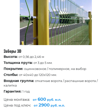
Заборы 3D
Высота:
от 0,56 до 2,46 м
Толщина прута:
от 3 до 5 мм.
Покрытие:
оцинковоное / полимерное, на выбор
Столбы:
от 40х40 до 120х120 мм.
Входная группа:
откатные ворота / распашные ворота /
калитка
Гарантия:
1 год
600
Цена монтажа:
от
руб. м.п.
2900
Цена под ключ:
от
руб. м.п.