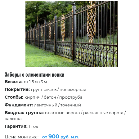
Заборы с элементами ковки
Высота:
от 1.5 до 3 м.
Покрытие:
грунт-эмаль / полимерная
Столбы:
кирпич / бетон / профтруба
Фундамент:
ленточный / точечный
Входная группа:
откатные ворота / распашные ворота /
калитка
Гарантия:
1 год
900
Цена монтажа:
от
руб. м.п.