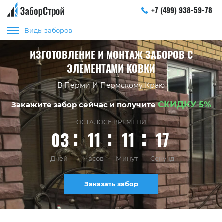
+7 (499) 938-59-78
Виды заборов
ИЗГОТОВЛЕНИЕ И МОНТАЖ ЗАБОРОВ С
ЭЛЕМЕНТАМИ КОВКИ
В Перми И Пермскому Краю
СКИДКУ 5%
Закажите забор сейчас и получите
ОСТАЛОСЬ ВРЕМЕНИ
03
11
11
16
Дней
Часов
Минут
Секунд
Заказать забор