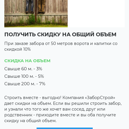
ПОЛУЧИТЬ СКИДКУ НА ОБЩИЙ ОБЪЕМ
В
При заказе забора от 50 метров ворота и калитки со
П
скидкой 10%
с
3 
СКИДКА НА ОБЪЕМ
3
Свыше 60 м. - 3%
Свыше 100 м. - 5%
их
М
з
Свыше 200 м. - 7%
о
к
Строить вместе - выгодно! Компания «ЗаборСтрой»
р
дает скидки на объем. Если вы решили строить забор,
о
и узнали что того же хочет вам сосед, друг или
родственник - приходите вместе и вы оба получите
скидку на общий объем.