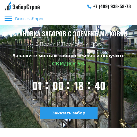
+7 (499) 938-59-78
Виды заборов
УСТАНОВКА ЗАБОРОВ С ЭЛЕМЕНТАМИ КОВКИ
В Перми И Пермскому Краю
Закажите монтаж забора сейчас и получите
СКИДКУ 5%
ОСТАЛОСЬ ВРЕМЕНИ
01
00
18
40
Дней
Часов
Минут
Секунд
Заказать забор